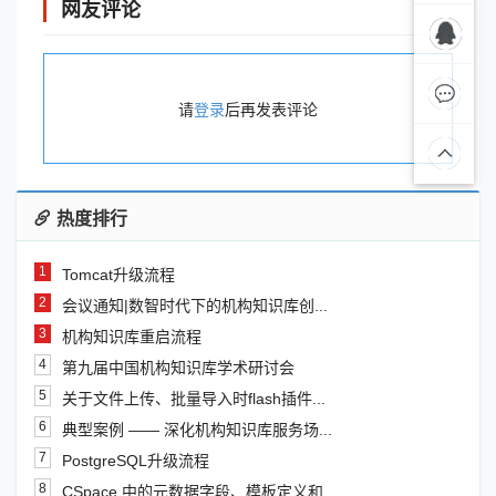
网友评论
微信联
商务合作
系
QQ:3091976
请
登录
后再发表评论
在线留
言
热度排行
1
Tomcat升级流程
2
会议通知|数智时代下的机构知识库创...
3
机构知识库重启流程
4
第九届中国机构知识库学术研讨会
5
关于文件上传、批量导入时flash插件...
6
典型案例 —— 深化机构知识库服务场...
7
PostgreSQL升级流程
8
CSpace 中的元数据字段、模板定义和...