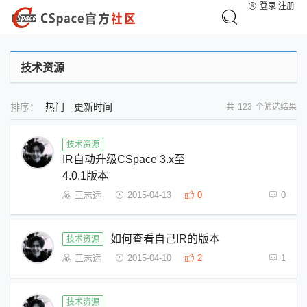
登录
注册
技术资源
排序：
热门
更新时间
共
123
个筛选结果
技术资源
IR自动升级CSpace 3.x至
4.0.1版本
王志远
2015-04-13
0
0
如何查看自己IR的版本
技术资源
王志远
2015-04-10
2
1
技术资源