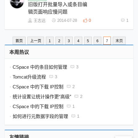
旧版打开批量导入或条目编
辑页面响应慢问题
王志远
2014-07-28
0
1
首页
上一页
1
2
3
4
5
6
7
末页
本周热议
CSpace 中的条目如何管理
3
•
Tomcat升级流程
3
•
CSpace 中的下载 IP控制
2
•
统计设置让统计操作更“高级”
2
•
CSpace 中的下载 IP控制
1
•
如何进行元数据字段的管理
1
•
友情链接