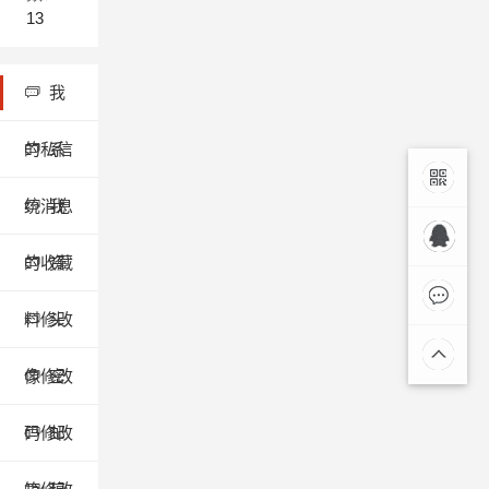
13
我
的私信
系
统消息
我
微信联
的收藏
资
商务合作
系
QQ:3091976
料修改
头
在线留
像修改
密
言
码修改
邮