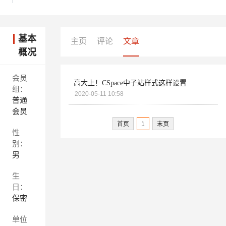
基本
主页
评论
文章
概况
会员
高大上！CSpace中子站样式这样设置
组：
2020-05-11 10:58
普通
会员
首页
1
末页
性
别：
男
生
日：
保密
单位