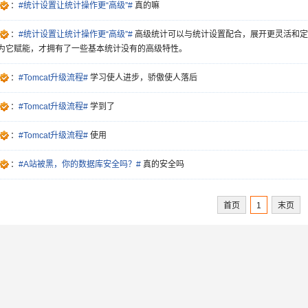
：
#统计设置让统计操作更“高级”#
真的嘛
：
#统计设置让统计操作更“高级”#
高级统计可以与统计设置配合，展开更灵活和定
为它赋能，才拥有了一些基本统计没有的高级特性。
：
#Tomcat升级流程#
学习使人进步，骄傲使人落后
：
#Tomcat升级流程#
学到了
：
#Tomcat升级流程#
使用
：
#A站被黑，你的数据库安全吗？#
真的安全吗
首页
1
末页